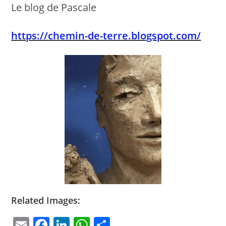
Le blog de Pascale
h
ttp
s://chemin-de-terre.blogspot.com/
Related Images:
E
F
Li
W
P