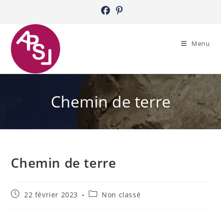
Skip
to
content
Menu
Chemin de terre
Chemin de terre
Publication
Post
22 février 2023
Non classé
publiée :
category: