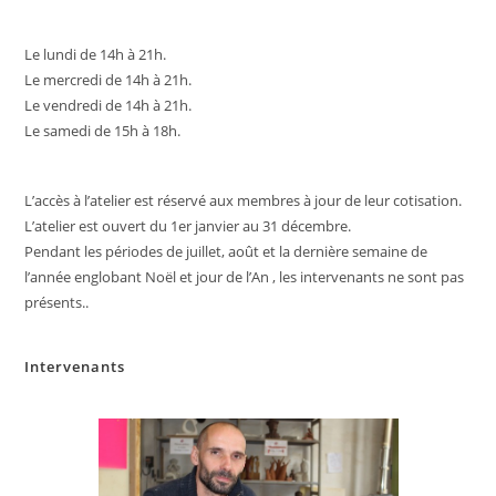
l
e
e
s
g
b
dI
A
er
Le lundi de 14h à 21h.
Le mercredi de 14h à 21h.
o
n
p
Le vendredi de 14h à 21h.
o
p
Le samedi de 15h à 18h.
k
L’accès à l’atelier est réservé aux membres à jour de leur cotisation.
L’atelier est ouvert du 1er janvier au 31 décembre.
Pendant les périodes de juillet, août et la dernière semaine de
l’année englobant Noël et jour de l’An , les intervenants ne sont pas
présents..
Intervenants