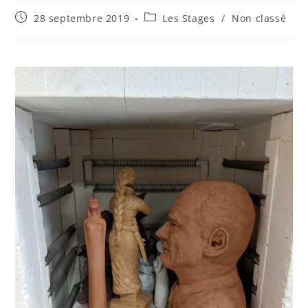
Publication
Post
28 septembre 2019
Les Stages
/
Non classé
publiée :
category: