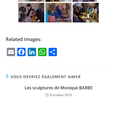
Related Images:
E
F
Li
W
P
m
a
n
h
ar
ai
c
k
at
ta
l
e
e
s
g
VOUS DEVRIEZ ÉGALEMENT AIMER
b
dI
A
er
Les sculptures de Monique BARBE
o
n
p
8 octobre 2019
o
p
k