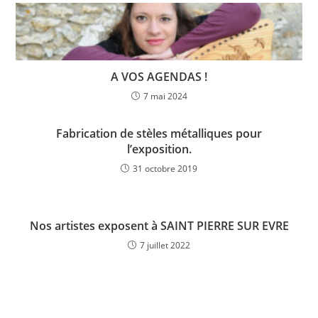
b
dI
A
er
o
n
p
o
p
k
A VOS AGENDAS !
7 mai 2024
Fabrication de stèles métalliques pour
l’exposition.
31 octobre 2019
Nos artistes exposent à SAINT PIERRE SUR EVRE
7 juillet 2022