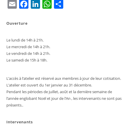
E
F
Li
W
P
m
a
n
h
ar
ai
c
k
at
ta
Ouverture
l
e
e
s
g
b
dI
A
er
Le lundi de 14h à 21h.
Le mercredi de 14h à 21h.
o
n
p
Le vendredi de 14h à 21h.
o
p
Le samedi de 15h à 18h.
k
L’accès à l’atelier est réservé aux membres à jour de leur cotisation.
L’atelier est ouvert du 1er janvier au 31 décembre.
Pendant les périodes de juillet, août et la dernière semaine de
l’année englobant Noël et jour de l’An , les intervenants ne sont pas
présents..
Intervenants