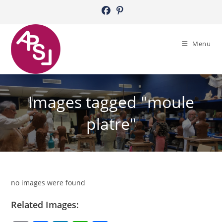
Skip
to
content
Menu
Images tagged "moule
platre"
no images were found
Related Images: