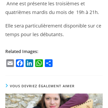
Anne est présente les troisièmes et
quatrièmes mardis du mois de 19h à 21h.
Elle sera particulièrement disponible sur ce
temps pour les débutants.
Related Images:
E
F
Li
W
P
m
a
n
h
ar
ai
c
k
at
ta
l
e
e
s
g
VOUS DEVRIEZ ÉGALEMENT AIMER
b
dI
A
er
o
n
p