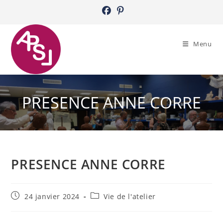
Skip
to
content
Menu
PRESENCE ANNE CORRE
PRESENCE ANNE CORRE
Publication
Post
24 janvier 2024
Vie de l'atelier
publiée :
category: