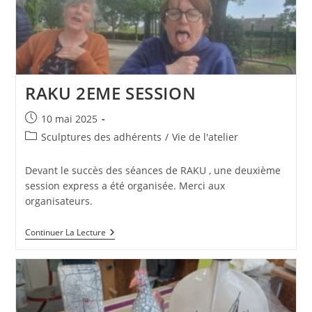
ROBERT
LAIGNEAU
RAKU 2EME SESSION
Publication
10 mai 2025
publiée :
Post
Sculptures des adhérents
/
Vie de l'atelier
category:
Devant le succès des séances de RAKU , une deuxième
session express a été organisée. Merci aux
organisateurs.
RAKU
Continuer La Lecture
2EME
SESSION