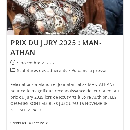
PRIX DU JURY 2025 : MAN-
ATHAN
Publication
9 novembre 2025
publiée :
Post
Sculptures des adhérents
/
Vu dans la presse
category:
Félicitations à Manon et Johnatan (alias MAN-ATHAN)
pour cette magnifique reconnaissance de leur talent au
prix du jury 2025 lors de Rout’Arts à Loire-Authion. LES
OEUVRES SONT VISIBLES JUSQU'AU 16 NOVEMBRE ,
N'HESITEZ PAS !
PRIX
Continuer La Lecture
DU