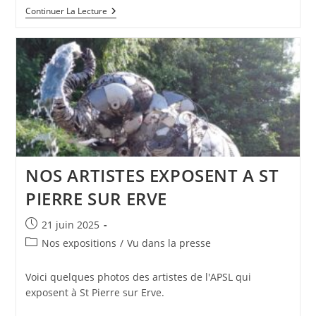
MÉNAGE
Continuer La Lecture
D’ÉTÉ
A
L’ATELIER
NOS ARTISTES EXPOSENT A ST
PIERRE SUR ERVE
Publication
21 juin 2025
publiée :
Post
Nos expositions
/
Vu dans la presse
category:
Voici quelques photos des artistes de l'APSL qui
exposent à St Pierre sur Erve.