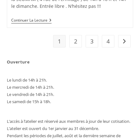
le dimanche. Entrée libre . N’hésitez pas !!!
EXPOSITION
Continuer La Lecture
40
ANS
D’HISTOIRES
1
2
3
4
Aller à 
Ouverture
Le lundi de 14h à 21h.
Le mercredi de 14h à 21h.
Le vendredi de 14h à 21h.
Le samedi de 15h à 18h.
L’accès à l’atelier est réservé aux membres à jour de leur cotisation.
L’atelier est ouvert du 1er janvier au 31 décembre.
Pendant les périodes de juillet, août et la dernière semaine de