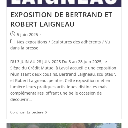
SUR
REVE
EXPOSITION DE BERTRAND ET
ROBERT LAIGNEAU
Publication
5 juin 2025
publiée :
Post
Nos expositions
/
Sculptures des adhérents
/
Vu
category:
dans la presse
DU 3 JUIN AU 28 JUIN 2025 Du 3 au 28 juin 2025, le
Siège du Crédit Mutuel à Laval accueille une exposition
réunissant deux cousins, Bertrand Laigneau, sculpteur,
et Robert Laigneau, peintre. Cette exposition met en
lumière leurs pratiques artistiques distinctes mais
complémentaires, offrant une belle occasion de
découvrir…
EXPOSITION
Continuer La Lecture
DE
BERTRAND
ET