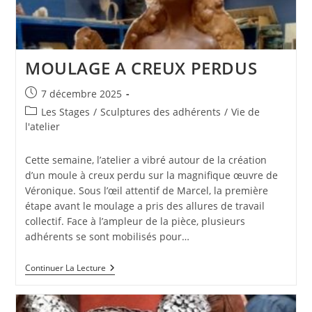
MOULAGE A CREUX PERDUS
Publication
7 décembre 2025
publiée :
Post
Les Stages
/
Sculptures des adhérents
/
Vie de
category:
l'atelier
Cette semaine, l’atelier a vibré autour de la création
d’un moule à creux perdu sur la magnifique œuvre de
Véronique. Sous l’œil attentif de Marcel, la première
étape avant le moulage a pris des allures de travail
collectif. Face à l’ampleur de la pièce, plusieurs
adhérents se sont mobilisés pour…
MOULAGE
Continuer La Lecture
A
CREUX
PERDUS