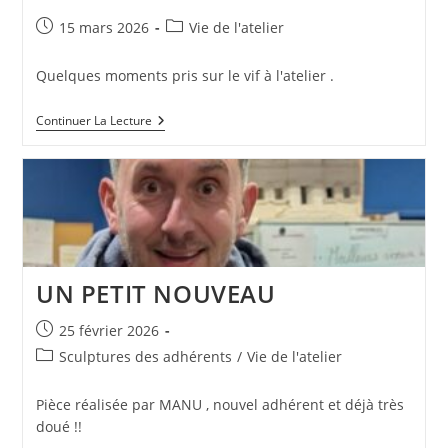
Publication
Post
15 mars 2026
Vie de l'atelier
publiée :
category:
Quelques moments pris sur le vif à l'atelier .
ARTISTES
Continuer La Lecture
A
L’ŒUVRE
UN PETIT NOUVEAU
Publication
25 février 2026
publiée :
Post
Sculptures des adhérents
/
Vie de l'atelier
category:
Pièce réalisée par MANU , nouvel adhérent et déjà très
doué !!