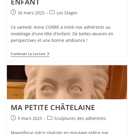
ENFANT
Publication
Post
26 mars 2025
Les Stages
publiée :
category:
Ce samedi, Anne CORRE a initié nos adhérents au
modelage d'une tête d'enfant. De belles œuvres en
perspectives et une bonne ambiance !
STAGE
Continuer La Lecture
MODELAGE
TÊTE
ENFANT
MA PETITE CHÂTELAINE
Publication
Post
5 mars 2025
Sculptures des adhérents
publiée :
category:
Magnifique pièce réalisée en moulage plâtre par