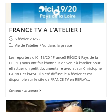
FRANCE TV A L’ATELIER !
Publication
5 février 2025
publiée :
Post
Vie de l'atelier
/
Vu dans la presse
category:
Les reporters d'ICI 19/20 ( France3 RÉGION Pays de la
LOIRE ) nous ont fait l'honneur de venir à l'atelier pour
effectuer un petit documentaire avec et sur Christophe
CARREL et l'APSL. Il a été diffusé le 4 février et est
disponible sur le site de FRANCE TV en REPLAY…
FRANCE
Continuer La Lecture
TV
A
L’ATELIER
!