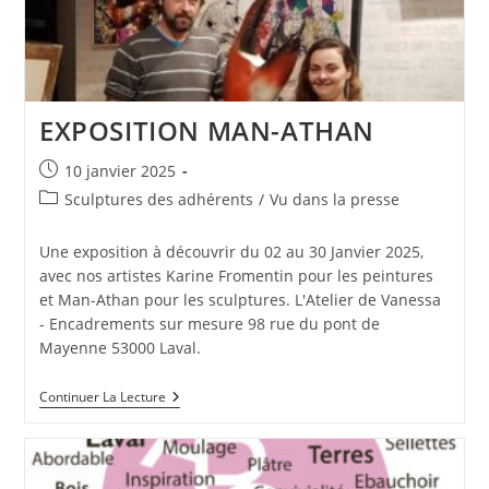
EXPOSITION MAN-ATHAN
Publication
10 janvier 2025
publiée :
Post
Sculptures des adhérents
/
Vu dans la presse
category:
Une exposition à découvrir du 02 au 30 Janvier 2025,
avec nos artistes Karine Fromentin pour les peintures
et Man-Athan pour les sculptures. L'Atelier de Vanessa
- Encadrements sur mesure 98 rue du pont de
Mayenne 53000 Laval.
EXPOSITION
Continuer La Lecture
MAN-
ATHAN