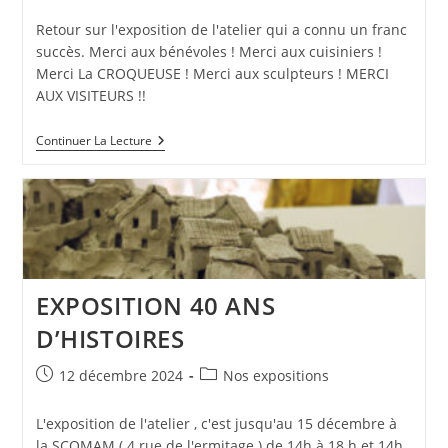
publiée :
category:
Retour sur l'exposition de l'atelier qui a connu un franc
succès. Merci aux bénévoles ! Merci aux cuisiniers !
Merci La CROQUEUSE ! Merci aux sculpteurs ! MERCI
AUX VISITEURS !!
APSL
Continuer La Lecture
40
ANS
D’HISTOIRES
LA
TOTALE
EXPOSITION 40 ANS
D’HISTOIRES
Publication
Post
12 décembre 2024
Nos expositions
publiée :
category:
L'exposition de l'atelier , c'est jusqu'au 15 décembre à
la SCOMAM ( 4 rue de l'ermitage ) de 14h à 18 h et 14h