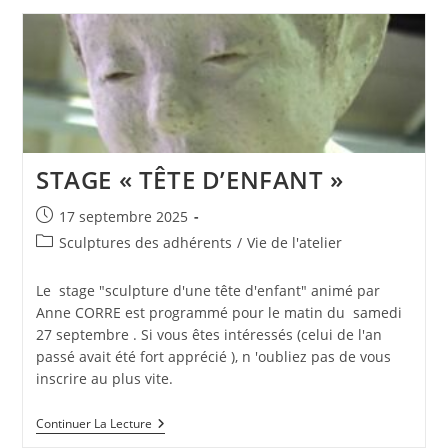
JURY
2025
:
MAN-
ATHAN
STAGE « TÊTE D’ENFANT »
Publication
17 septembre 2025
publiée :
Post
Sculptures des adhérents
/
Vie de l'atelier
category:
Le stage "sculpture d'une tête d'enfant" animé par
Anne CORRE est programmé pour le matin du samedi
27 septembre . Si vous êtes intéressés (celui de l'an
passé avait été fort apprécié ), n 'oubliez pas de vous
inscrire au plus vite.
STAGE
Continuer La Lecture
« TÊTE