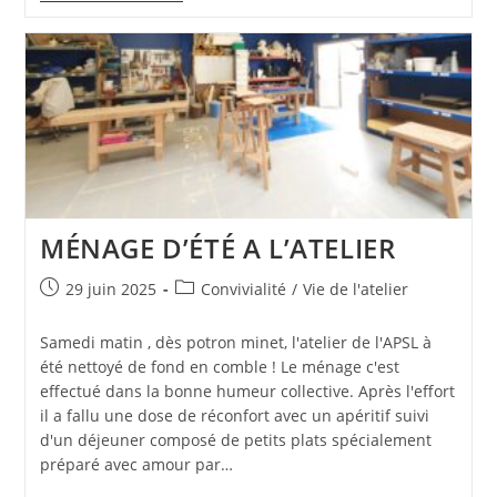
PRÉSENTE
AU
FORUM
DES
ASSOCIATIONS
DE
LAVAL
MÉNAGE D’ÉTÉ A L’ATELIER
Publication
Post
29 juin 2025
Convivialité
/
Vie de l'atelier
publiée :
category:
Samedi matin , dès potron minet, l'atelier de l'APSL à
été nettoyé de fond en comble ! Le ménage c'est
effectué dans la bonne humeur collective. Après l'effort
il a fallu une dose de réconfort avec un apéritif suivi
d'un déjeuner composé de petits plats spécialement
préparé avec amour par…