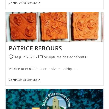
NOS
Continuer La Lecture
ARTISTES
EXPOSENT
A
ST
PIERRE
SUR
ERVE
PATRICE REBOURS
Publication
Post
14 juin 2025
Sculptures des adhérents
publiée :
category:
Patrice REBOURS et son univers onirique.
PATRICE
Continuer La Lecture
REBOURS