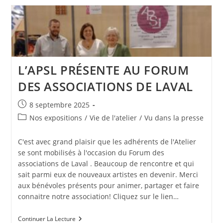
DANS
LA
NUIT
11ème
Édition
L’APSL PRÉSENTE AU FORUM
DES ASSOCIATIONS DE LAVAL
Publication
8 septembre 2025
publiée :
Post
Nos expositions
/
Vie de l'atelier
/
Vu dans la presse
category:
C'est avec grand plaisir que les adhérents de l'Atelier
se sont mobilisés à l'occasion du Forum des
associations de Laval . Beaucoup de rencontre et qui
sait parmi eux de nouveaux artistes en devenir. Merci
aux bénévoles présents pour animer, partager et faire
connaitre notre association! Cliquez sur le lien…
L’APSL
Continuer La Lecture