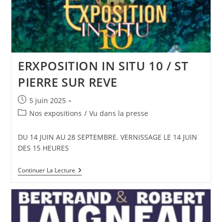
ERXPOSITION IN SITU 10 / ST
PIERRE SUR REVE
Publication
5 juin 2025
publiée :
Post
Nos expositions
/
Vu dans la presse
category:
DU 14 JUIN AU 28 SEPTEMBRE. VERNISSAGE LE 14 JUIN
DES 15 HEURES
ERXPOSITION
Continuer La Lecture
IN
SITU
10
/
ST
PIERRE