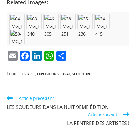
Related Images:
E
F
Li
W
P
m
a
n
h
ar
ai
c
k
at
ta
ÉTIQUETTES
:
APSL
,
EXPOSITIONS
,
LAVAL
,
SCULPTURE
l
e
e
s
g
b
dI
A
er
Read
Article précédent
o
n
p
more
LES SOUDEURS DANS LA NUIT 9EME ÉDITION
articles
o
p
Article suivant
k
LA RENTREE DES ARTISTES !