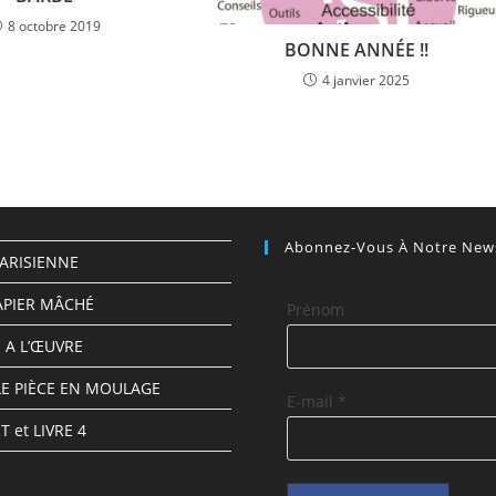
8 octobre 2019
BONNE ANNÉE !!
4 janvier 2025
Abonnez-Vous À Notre News
PARISIENNE
APIER MÂCHÉ
Prénom
 A L’ŒUVRE
E PIÈCE EN MOULAGE
E-mail
*
 et LIVRE 4