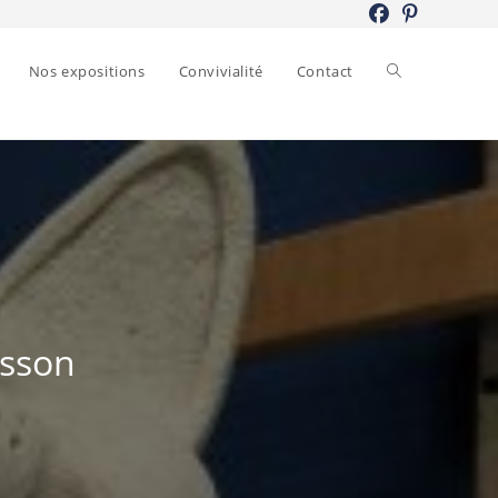
Toggle
Nos expositions
Convivialité
Contact
website
search
isson