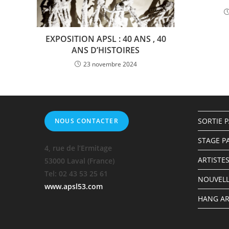
EXPOSITION APSL : 40 ANS , 40
ANS D’HISTOIRES
23 novembre 2024
SORTIE 
NOUS CONTACTER
STAGE P
4, rue de l’Ermitage
ARTISTES
53000 Laval (France)
Tel: 02 43 53 25 61
NOUVELL
www.apsl53.com
HANG ART