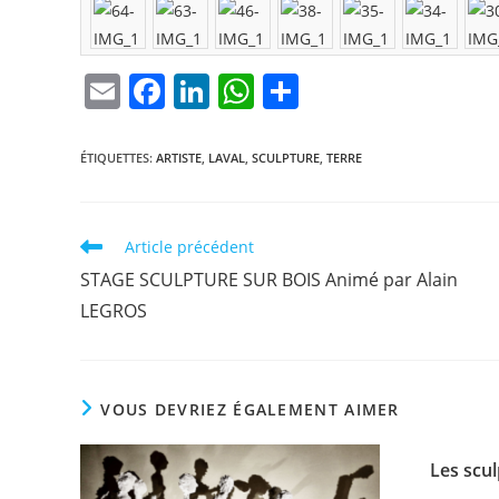
E
F
Li
W
P
m
a
n
h
ar
ai
c
k
at
ta
ÉTIQUETTES
:
ARTISTE
,
LAVAL
,
SCULPTURE
,
TERRE
l
e
e
s
g
b
dI
A
er
Read
Article précédent
o
n
p
more
STAGE SCULPTURE SUR BOIS Animé par Alain
articles
o
p
LEGROS
k
VOUS DEVRIEZ ÉGALEMENT AIMER
Les scu