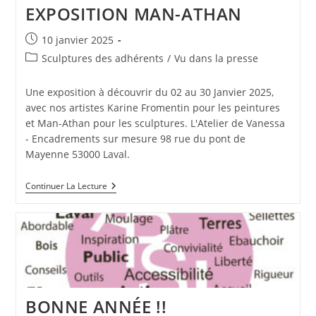
EXPOSITION MAN-ATHAN
Publication
10 janvier 2025
publiée :
Post
Sculptures des adhérents
/
Vu dans la presse
category:
Une exposition à découvrir du 02 au 30 Janvier 2025,
avec nos artistes Karine Fromentin pour les peintures
et Man-Athan pour les sculptures. L'Atelier de Vanessa
- Encadrements sur mesure 98 rue du pont de
Mayenne 53000 Laval.
EXPOSITION
Continuer La Lecture
MAN-
ATHAN
BONNE ANNÉE !!