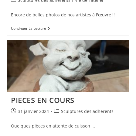
Sculptures des adhérents
/
Vie de l'atelier
category:
Encore de belles photos de nos artistes à l'œuvre !!
ARTISTES
Continuer La Lecture
A
L’OEUVRE
PIECES EN COURS
Publication
Post
31 janvier 2024
Sculptures des adhérents
publiée :
category:
Quelques pièces en attente de cuisson ...