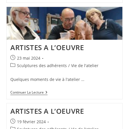
TETES
ARTISTES A L’OEUVRE
Publication
23 mai 2024
publiée :
Post
Sculptures des adhérents
/
Vie de l'atelier
category:
Quelques moments de vie à l'atelier …
ARTISTES
Continuer La Lecture
A
L’OEUVRE
ARTISTES A L’OEUVRE
Publication
19 février 2024
publiée :
Post