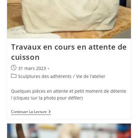
Travaux en cours en attente de
cuisson
Publication
31 mars 2023
publiée :
Post
Sculptures des adhérents
/
Vie de l'atelier
category:
Quelques pièces en attente et petit moment de détente
! (cliquez sur la photo pour défiler)
Travaux
Continuer La Lecture
En
Cours
En
Attente
De