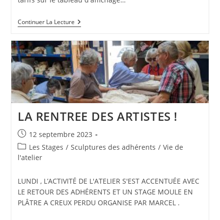
STAGE
Continuer La Lecture
« MODELE
VIVANT
-
PORTRAIT »
LA RENTREE DES ARTISTES !
Publication
12 septembre 2023
publiée :
Post
Les Stages
/
Sculptures des adhérents
/
Vie de
category:
l'atelier
LUNDI , L’ACTIVITÉ DE L'ATELIER S'EST ACCENTUÉE AVEC
LE RETOUR DES ADHÉRENTS ET UN STAGE MOULE EN
PLÂTRE A CREUX PERDU ORGANISE PAR MARCEL .