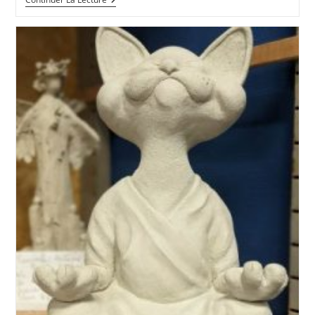
De
Nos
Adhérents
Et
Amis