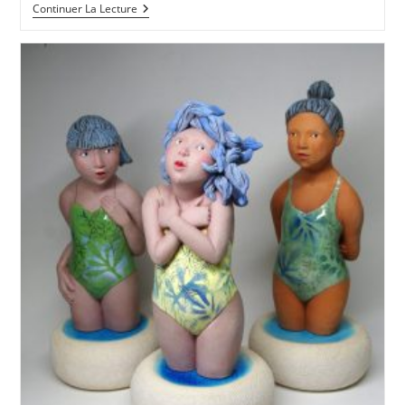
LA
Continuer La Lecture
RENTREE
DES
ARTISTES
!