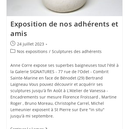
Exposition de nos adhérents et
amis
Publication
24 juillet 2023
publiée :
Post
Nos expositions
/
Sculptures des adhérents
category:
Anne Corre expose ses superbes baigneuses tout l'été à
la Galerie SIGNATURES - 77 rue de l'Odet - Combrit
Sainte-Marine en face de Bénodet (29) Bertrand
Laigneau Vous pouvez découvrir et acquérir ses
sculptures jusqu'à fin Août à L'Atelier de Vanessa -
Encadrements sur mesure Florence Froissard , Martine
Roger , Bruno Moreau, Christophe Carrel, Michel
Lemeunier exposent à St Pierre sur Evre "in situ"
jusqu'à mi septembre.
Exposition
Continuer La Lecture