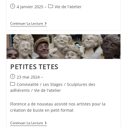
Publication
Post
4 janvier 2025
Vie de l'atelier
publiée :
category:
BONNE
Continuer La Lecture
ANNÉE
!!
PETITES TETES
Publication
23 mai 2024
publiée :
Post
Convivialité
/
Les Stages
/
Sculptures des
category:
adhérents
/
Vie de l'atelier
Florence a de nouveau assisté nos artistes pour la
création de buste en petit format
PETITES
Continuer La Lecture