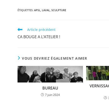
m
a
n
h
ar
ai
c
k
at
ta
ÉTIQUETTES
:
APSL
,
LAVAL
,
SCULPTURE
l
e
e
s
g
b
dI
A
er
Read
Article précédent
o
n
p
more
CA BOUGE A L’ATELIER !
articles
o
p
k
VOUS DEVRIEZ ÉGALEMENT AIMER
VERNISSA
BUREAU
7 juin 2024