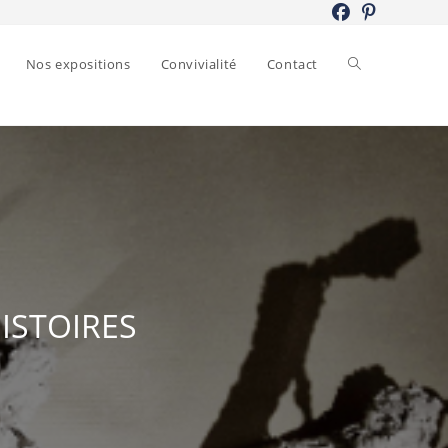
Toggle
Nos expositions
Convivialité
Contact
website
search
HISTOIRES