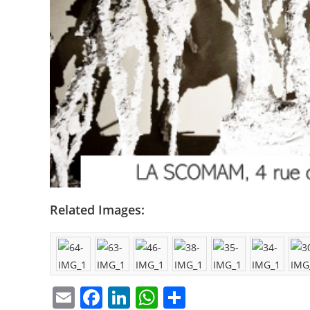
Related Images:
E
F
Li
W
P