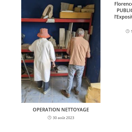
o
n
p
Florenc
PUBLIC
o
p
l’Exposi
k
OPERATION NETTOYAGE
30 août 2023