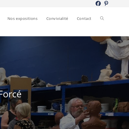
Toggle
Nos expositions
Convivialité
Contact
website
search
 Forcé