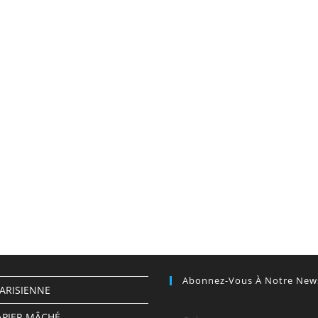
Abonnez-Vous À Notre News
PARISIENNE
APIER MÂCHÉ